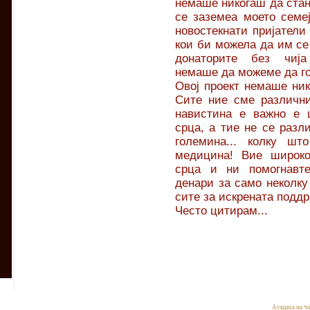
немаше никогаш да стане
се заземеа моето семеј
новостекнати пријатели
кои би можела да им се 
донаторите без чија
немаше да можеме да го 
Овој проект немаше ник
Сите ние сме различни
навистина е важно е 
срца, а тие не се разли
големина... колку шт
медицина! Вие широко
срца и ни помогнавте
денари за само неколку
сите за искрената подд
Често цитирам...
Аукција на ч