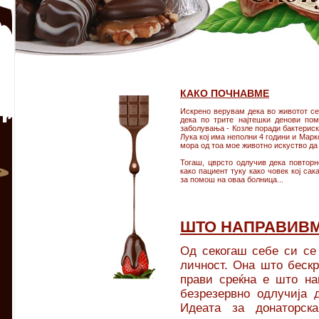
КАКО ПОЧНАВМЕ
Искрено верувам дека во животот сек
дека по трите најтешки денови пом
заболувања - Козле поради бактериск
Лука кој има неполни 4 години и Марко
мора од тоа мое животно искуство да
Тогаш, цврсто одлучив дека повторн
како пациент туку како човек кој сак
за помош на оваа болница...
ШТО НАПРАВИВ
Од секогаш себе си се 
личност. Она што бескр
прави среќна е што на
безрезервно одлучија д
Идеата за донаторска